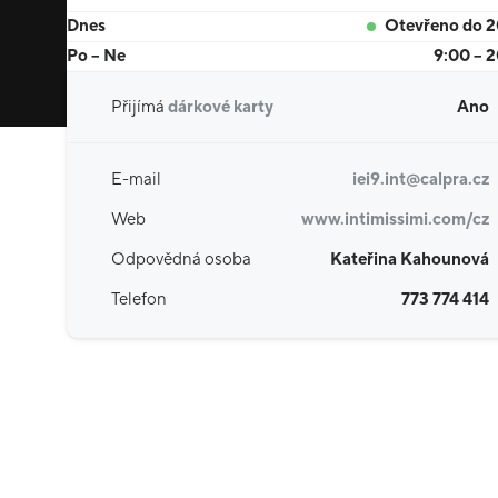
Dnes
Otevřeno do 
Po – Ne
9:00 – 
Přijímá
dárkové karty
Ano
E-mail
iei9.int@calpra.cz
Web
www.intimissimi.com/cz
Odpovědná osoba
Kateřina Kahounová
Telefon
773 774 414