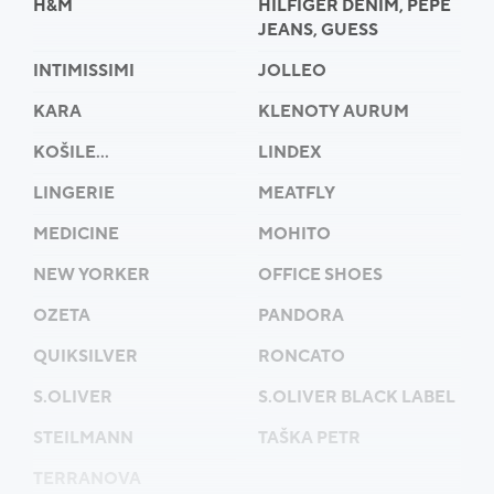
H&M
HILFIGER DENIM, PEPE
JEANS, GUESS
INTIMISSIMI
JOLLEO
KARA
KLENOTY AURUM
KOŠILE...
LINDEX
LINGERIE
MEATFLY
MEDICINE
MOHITO
NEW YORKER
OFFICE SHOES
OZETA
PANDORA
QUIKSILVER
RONCATO
S.OLIVER
S.OLIVER BLACK LABEL
STEILMANN
TAŠKA PETR
TERRANOVA