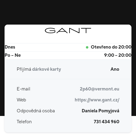
Dnes
Otevřeno do 20:00
Po – Ne
9:00 – 20:00
Přijímá
dárkové karty
Ano
E-mail
2p60@vermont.eu
Web
https://www.gant.cz/
Odpovědná osoba
Daniela Pomyjová
Telefon
731 434 960