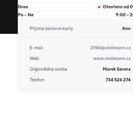
Dnes
Otevřeno od 
Po – Ne
9:00 – 
Přijímá
dárkové karty
Ano
E-mail
2740@steilmann.cz
Web
www.steilmann.cz
Odpovědná osoba
Marek Severa
Telefon
734 526 274