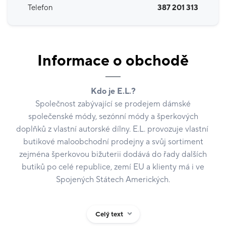
Telefon
387 201 313
Informace o obchodě
Kdo je E.L.?
Společnost zabývající se prodejem dámské
společenské módy, sezónní módy a šperkových
doplňků z vlastní autorské dílny. E.L. provozuje vlastní
butikové maloobchodní prodejny a svůj sortiment
zejména šperkovou bižuterii dodává do řady dalších
butiků po celé republice, zemí EU a klienty má i ve
Spojených Státech Amerických.
Jaká je historie firmy?
Celý text
Firma je na českém trhu 20 let. Původní aktivita