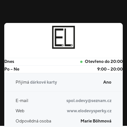
Dnes
Otevřeno do 20:00
Po – Ne
9:00 – 20:00
Přijímá
dárkové karty
Ano
E-mail
spol.odevy@seznam.cz
Web
www.elodevysperky.cz
Odpovědná osoba
Marie Böhmová