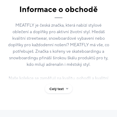
Informace o obchodě
MEATFLY je česká značka, která nabízí stylové
oblečení a doplňky pro aktivní životní styl. Hledáš
kvalitní streetwear, snowboardové vybavení nebo
doplňky pro každodenní nošení? MEATFLY má vše, co
potřebuješ. Značka s kořeny ve skateboardingu a
snowboardingu přináší širokou škálu produktů pro ty,
kdo milují adrenalin i městský styl.
Naše kolekce se zaměřují na kvalitu, pohodlí a kvalitní
materiály. Ať už hledáš pohodlnou mikinu, praktický
Celý text
batoh, helmu nebo funkční doplněk, produkty
MEATFLY jsou navrženy tak, aby tě doprovázely ve
městě i v přírodě. Vyber si kvalitní oblečení, které ti
přinese maximální pohodlí a styl na každé tvojí cestě.