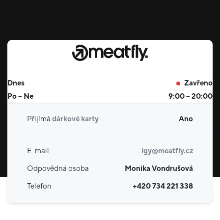
Dnes
Zavřeno
Po – Ne
9:00 – 20:00
Přijímá
dárkové karty
Ano
E-mail
igy@meatfly.cz
Odpovědná osoba
Monika Vondrušová
Telefon
+420 734 221 338